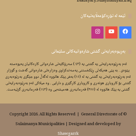
bakhtyary,Sulaymaniyah,iraq
ئێمە لە تۆڕەکۆمەڵایەتیەکان
Instagram
YouTube
Facebook
بەڕیوەبەرایەتى گشتى شارەوانیەکانى سلێمانى
ئەم بەڕێوەبەرایەتى یە گشتى یە (٤٣ ) سەرۆکایەتى شارەوانى کارەکانیان پەیوەستە
پێوەی . بە پێی هەیکەلى ڕێکخستنى پەسەندکراوى وەزارەتى شارەوانى گەشت و گوزار
ئەم بەڕێوەبەرایەتى یە گشتى یە لە (١٥) بەش پێک هاتووە لەگەڵ دوو جێگرى بەرێوەبەرى
گشتى بۆ کاروبارى هونەرى و کاروبارى کارگێرى و دارایی . وە میلاکى ئەم بەڕێوەبەرایەتى
گشتى یە پێک هاتووە لە (٣٥٥) فەرمانبەرى هەمیشەیی وە (١٤٣) فەرمانبەرى گرێبەست.
General Directorate of
© Copyright 2026, All Rights Reserved |
Sulaimanya Municipalities | Designed and developed by
Shawgarrk