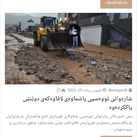
Read More »
shawgarrk
کانوونی یەکەم 10, 2025
23
شارەوانی تووەسپی پاشماوەی لافاوەکەی دوێنێی
پاککردەوە
تیمی ئامێرەکانی شارەوانی تووەسپی بەهاوکاری کۆمپانیای ئانزۆ هەڵمەتێکی بەرفراوانیان
بۆ پاککردنەوەی پاشماوەی قوڕولیتەی لافاوەکەی دوێنێ جێبەجێکرد. بەهۆی بارانبارین و
دروستبوونی…