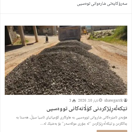
سەرۆکایەتی شارەوانی توەسپى
shawgarrk
ئایار 10, 2026
3
تێکەڵەڕێژکردنی کۆڵانەکانی تووەسپی
هۆبەی ئامێرەکانی شاروانی تووەسپی بە هاوکاری کۆمپانیای ئاسیا سێڵ، هەستا بە
چاککردن و تێکەڵەڕێژکردن “لە جۆری موکەسەر” بۆ بەشێک لە…