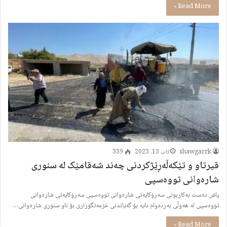
Read More »
shawgarrk
ئاب 13, 2023
339
قیرتاو و تێکەڵەڕێژکردنى چەند شەقامێک لە سنورى
شارەوانى تووەسپى
پاش دەست بەکاربونی سەرۆکایەتی شارەوانی تووەسپی سەرۆکایەتی شارەوانی
تووەسپی لە هەوڵی بەردەوام دایە بۆ گەیاندنی خزمەتگوزاری بۆ ناو سنوری شارەوانی…
Read More »