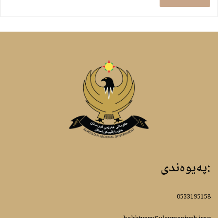
:پەیوەندى
0533195158