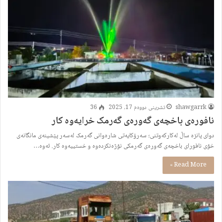
shawgarrk
تشرینی دووەم 17, 2025
36
نافورەى باخچەى گەورەى گەرمک خرایەوە کار
دواى پانزە ساڵ لەکارکەوتنى؛ سەرۆکایەتى شارەوانى گەرمک لەسەر پێشینەى مانگانەى
خۆى نافوراى باخچەى گەورەى گەرمکى نۆژەنکردەوە و خستییەوە کار. ئەوە…
Read More »