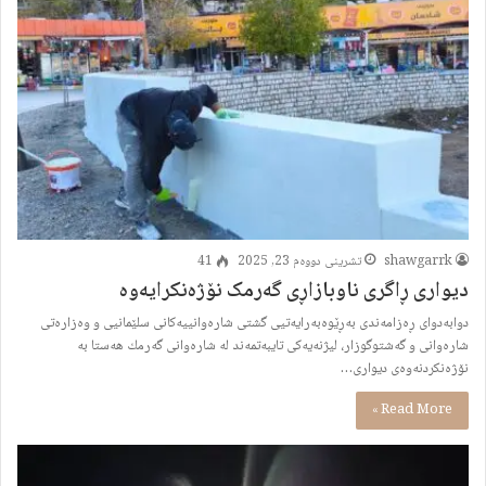
shawgarrk
تشرینی دووەم 23, 2025
41
دیواری ڕاگری ناوبازاڕی گەرمک نۆژەنكرايەوە
دوابەدوای ڕەزامەندی بەڕێوەبەرایەتیی گشتی شارەوانییەکانی سلێمانیی و وەزارەتی
شارەوانی و گەشتوگوزار، لیژنەیەكی تایبەتمەند لە شارەوانی گەرمك هەستا بە
نۆژەنكردنەوەی دیواری…
Read More »