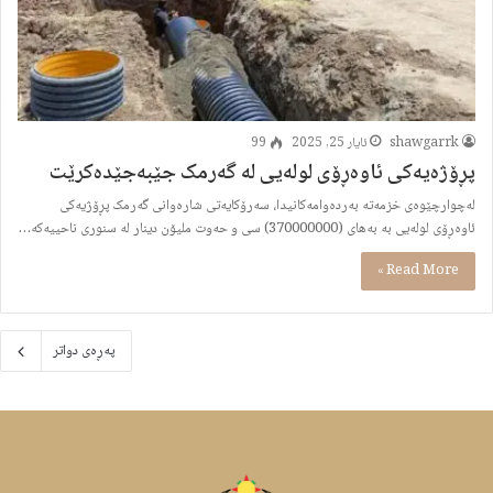
shawgarrk
ئایار 25, 2025
99
پڕۆژەیەکى ئاوەڕۆى لولەیی لە گەرمک جێبەجێدەکرێت
لەچوارچێوەى خزمەتە بەردەوامەکانیدا، سەرۆکایەتى شارەوانى گەرمک پڕۆژیەکى
ئاوەڕۆى لولەیی بە بەهاى (370000000) سى و حەوت ملیۆن دینار لە سنورى ناحییەکە…
Read More »
پەڕەى دواتر