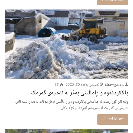
shawgarrk
کانوونی یەکەم 30, 2025
33
پاککردنەوە و ڕاماڵینى بەفر لە ناحیەى گەرمک
وێنەکان گوزارشت لە هەڵمەتى پاککردنەوە و ڕاماڵینى بەفر دەکات لەلایەن تیمەکانى
شارەوانى گەرمک لەسەرجەم گەڕەک و کۆڵانەکان.
Read More »