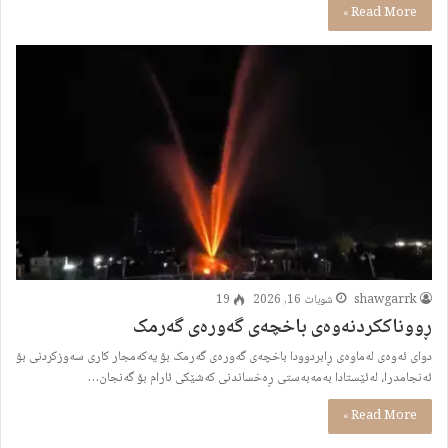
Read More »
shawgarrk
شوبات 16, 2026
19
ڕووناککردنەوەی باخچەی گەورەی گەرمک
دوای ئەوەی لەماوەی ڕابردوودا باخچەی گەورەی گەرمک بۆ یەکەمجار کاری سەوزکردنی بۆ
ئەنجامدرا، لەئێستادا بەمەبەستی ڕەخساندنی کەشێکی ئارام بۆ گەنجان…
Read More »