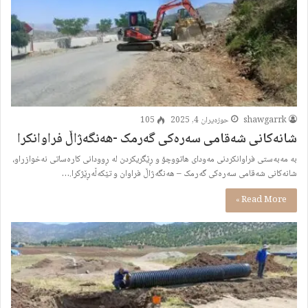
shawgarrk
حوزه‌یران 4, 2025
105
شانەكانی شەقامی سەرەكی گەرمک -هەنگەژاڵ فراوانكرا
بە مەبەستی فراوانكردنی مەودای هاتووچۆ و ڕێگریكردن لە ڕوودانی كارەساتی نەخوازراو،
شانەكانی شەقامی سەرەكی گەرمک – هەنگەژاڵ فراوان و تێکەڵەڕێژکرا.…
Read More »