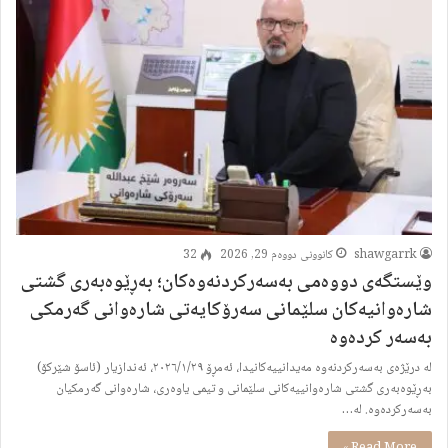
shawgarrk
کانوونی دووەم 29, 2026
32
وێستگەی دووەمی بەسەرکردنەوەکان؛ بەڕێوەبەری گشتی
شارەوانیەکان سلێمانی سەرۆکایەتی شارەوانی گەرمکی
بەسەر کردەوە
​لە درێژەی بەسەرکردنەوە مەیدانییەکانیدا، ئەمڕۆ ٢٠٢٦/١/٢٩، ئەندازیار (ئاسۆ شێرکۆ)
بەڕێوەبەری گشتی شارەوانییەکانی سلێمانی و تیمی یاوەری، شارەوانی گەرمکیان
بەسەرکردەوە. ​لە…
Read More »