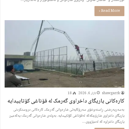
Read More »
shawgarrk
ئازار 6, 2026
18
کارەکانی یاریگای داخراوی گەرمک لە قۆناغی کۆتاییدایە
بەسەرپەرشتی ڕاستەوخۆی سەرۆکایەتی شارەوانی گەرمک، کارەکانی دروستکردنی
یاریگای داخراوی شارۆچکەکە لەقۆناغی کۆتاییدایە. بەوتەی شارەوانی گەرمک؛ یەکەمین
یاریگای داخراوە کە لەمێژووی…