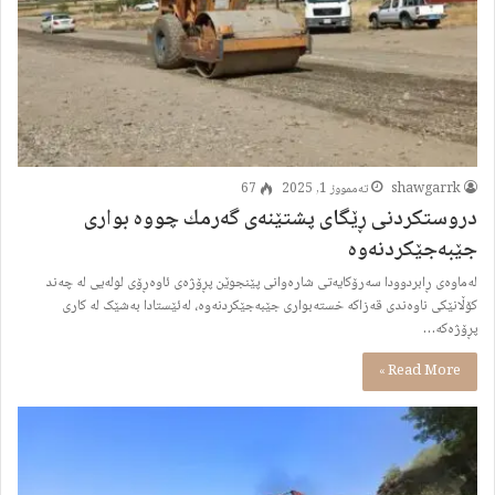
shawgarrk
تەممووز 1, 2025
67
دروستكردنی ڕێگای پشتێنەی گەرمك چووە بواری
جێبەجێكردنەوە
لەماوەى ڕابردوودا سەرۆکایەتى شارەوانى پێنجوێن پڕۆژەى ئاوەڕۆى لولەیی لە چەند
کۆڵانێکى ناوەندى قەزاکە خستەبوارى جێبەجێکردنەوە، لەئێستادا بەشێک لە کارى
پڕۆژەکە…
Read More »