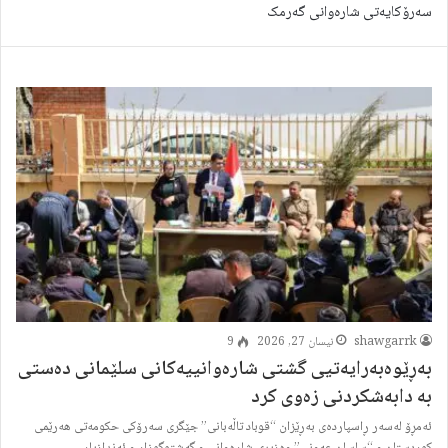
سەرۆکایەتی شارەوانی گەرمک
shawgarrk
نیسان 27, 2026
9
بەڕێوەبەرایەتیى گشتى شارەوانییەکانى سلێمانى دەستى
بە دابەشکردنى زەوى کرد
ئەمڕۆ لەسەر ڕاسپاردەی بەڕێزان “قوباد تاڵەبانی” جێگری سەرۆکی حکومەتی هەرێمی
کوردستان و “ساسان عەونى” وەزیری شارەوانی و گەشتوگوزار و ئەندازیار…