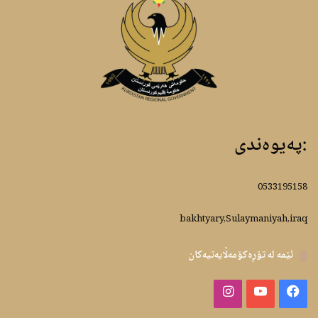
:پەیوەندى
0533195158
bakhtyary,Sulaymaniyah,iraq
ئێمە لە تۆڕەکۆمەڵایەتیەکان
Instagram
YouTube
Facebook