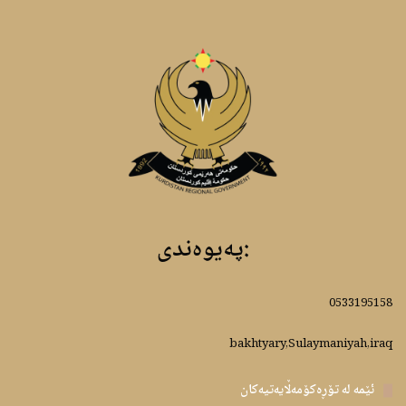
:پەیوەندى
0533195158
bakhtyary,Sulaymaniyah,iraq
ئێمە لە تۆڕەکۆمەڵایەتیەکان