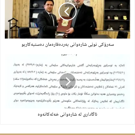
سەرۆکی نوێی شارەوانی بەردەقارەمان دەستبەکاربو
ئاگاداری لە شارەوانی خەلەکانەوە