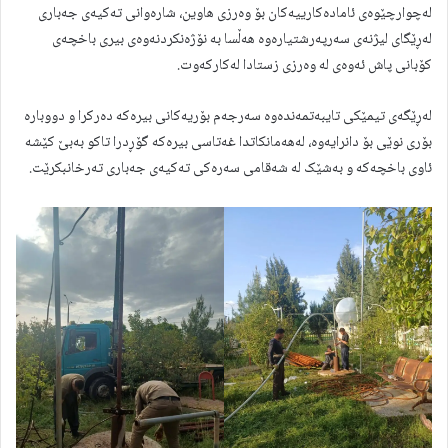
لەچوارچێوەی ئامادەکارییەکان بۆ وەرزی هاوین، شارەوانی تەکیەی جەباری
لەڕێگای لیژنەی سەرپەرشتیارەوە هەڵسا بە نۆژەنکردنەوەی بیری باخچەی
کۆبانی پاش ئەوەی لە وەرزی زستادا لەکارکەوت.
لەڕێگەی تیمێکی تایبەتمەندەوە سەرجەم بۆریەکانی بیرەکە دەرکرا و دووبارە
بۆری نوێی بۆ دانرایەوە، لەهەمانکاتدا غەتاسی بیرەکە گۆڕدرا تاکو بەبێ کێشە
ئاوی باخچەکە و بەشێک لە شەقامی سەرەکی تەکیەی جەباری تەرخانبکرێت.