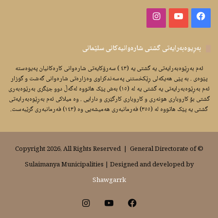
Instagram
YouTube
Facebook
بەڕیوەبەرایەتى گشتى شارەوانیەکانى سلێمانى
ئەم بەڕێوەبەرایەتى یە گشتى یە (٤٣ ) سەرۆکایەتى شارەوانى کارەکانیان پەیوەستە
پێوەی . بە پێی هەیکەلى ڕێکخستنى پەسەندکراوى وەزارەتى شارەوانى گەشت و گوزار
ئەم بەڕێوەبەرایەتى یە گشتى یە لە (١٥) بەش پێک هاتووە لەگەڵ دوو جێگرى بەرێوەبەرى
گشتى بۆ کاروبارى هونەرى و کاروبارى کارگێرى و دارایی . وە میلاکى ئەم بەڕێوەبەرایەتى
گشتى یە پێک هاتووە لە (٣٥٥) فەرمانبەرى هەمیشەیی وە (١٤٣) فەرمانبەرى گرێبەست.
General Directorate of
© Copyright 2026, All Rights Reserved |
Sulaimanya Municipalities | Designed and developed by
Shawgarrk
Instagram
YouTube
Facebook